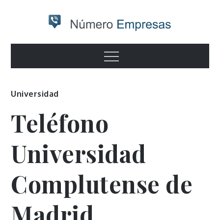
Skip
to
content
Numero
Otro sitio realizado con WordPress
Menu
empresas
Universidad
Teléfono
Universidad
Complutense de
Madrid