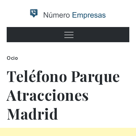
Skip
to
content
Numero
Otro sitio realizado con WordPress
Menu
empresas
Ocio
Teléfono Parque
Atracciones
Madrid