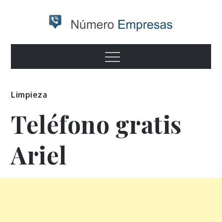
Skip
to
content
Numero
Otro sitio realizado con WordPress
Menu
empresas
Limpieza
Teléfono gratis
Ariel