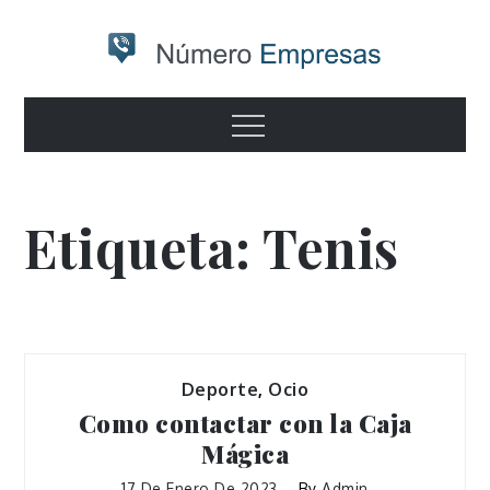
Skip
to
content
Numero
Otro sitio realizado con WordPress
Menu
empresas
Etiqueta:
Tenis
Deporte
,
Ocio
Como contactar con la Caja
Mágica
17 De Enero De 2023
By
Admin