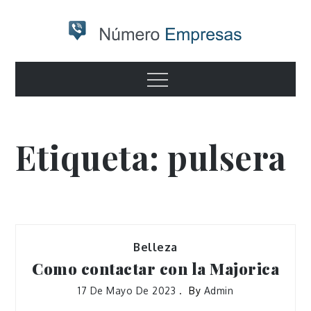
Skip
to
content
Numero
Otro sitio realizado con WordPress
Menu
empresas
Etiqueta:
pulsera
Belleza
Como contactar con la Majorica
17 De Mayo De 2023
By
Admin