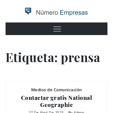
Skip
to
content
Numero
Otro sitio realizado con WordPress
Menu
empresas
Etiqueta:
prensa
Medios de Comunicación
Contactar gratis National
Geographic
27 De Abril De 2023
By
Admin