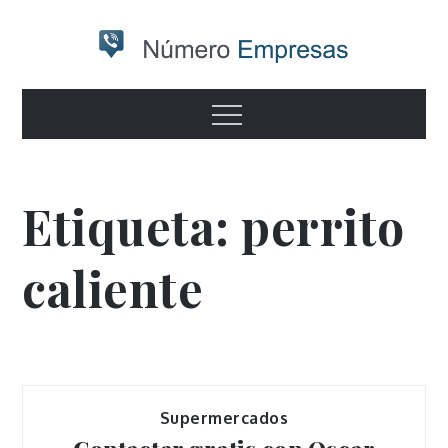
Skip
to
content
Numero
Otro sitio realizado con WordPress
Menu
empresas
Etiqueta:
perrito
caliente
Supermercados