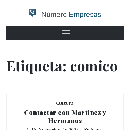
Skip
to
content
Numero
Otro sitio realizado con WordPress
Menu
empresas
Etiqueta:
comico
Cultura
Contactar con Martínez y
Hermanos
17 De Noviembre De 2022
By
Admin