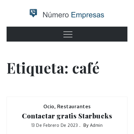
Skip
to
content
Numero
Otro sitio realizado con WordPress
Menu
empresas
Etiqueta:
café
Ocio
,
Restaurantes
Contactar gratis Starbucks
13 De Febrero De 2023
By
Admin