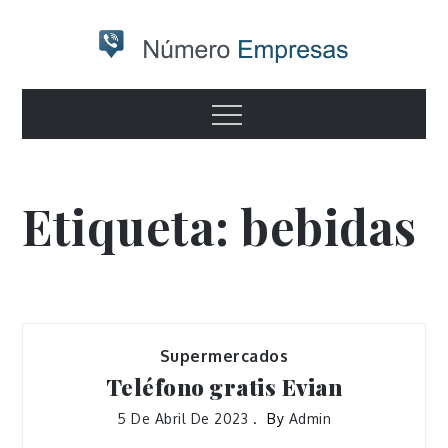
Skip
to
content
Numero
Otro sitio realizado con WordPress
Menu
empresas
Etiqueta:
bebidas
Supermercados
Teléfono gratis Evian
5 De Abril De 2023
By
Admin